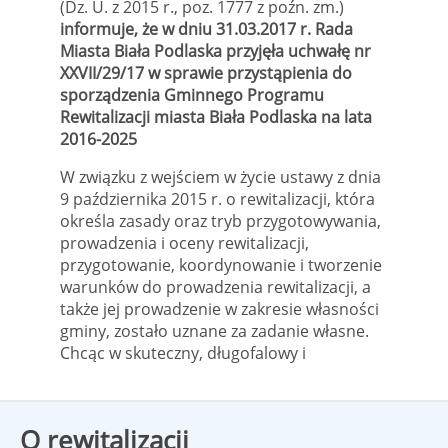
Gminnego Programu
(Dz. U. z 2015 r., poz. 1777 z poźn. zm.)
informuje, że w dniu 31.03.2017 r. Rada
Rewitalizacji miasta
Miasta Biała Podlaska przyjęła uchwałę nr
Biała Podlaska na lata
XXVII/29/17 w sprawie przystąpienia do
sporządzenia Gminnego Programu
2016-2025
Rewitalizacji miasta Biała Podlaska na lata
2016-2025
W związku z wejściem w życie ustawy z dnia
9 października 2015 r. o rewitalizacji, która
określa zasady oraz tryb przygotowywania,
prowadzenia i oceny rewitalizacji,
przygotowanie, koordynowanie i tworzenie
warunków do prowadzenia rewitalizacji, a
także jej prowadzenie w zakresie własności
gminy, zostało uznane za zadanie własne.
Chcąc w skuteczny, długofalowy i
kompleksowy sposób zapobiegać
negatywnym zjawiskom, występującym
na terenie Gminy Miejskiej Biała Podlaska,
O rewitalizacji
konieczne jest podjęcie działań